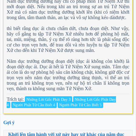
Năm dục trưởng dưỡng này chỉ có pháp môn Tứ Niệm Xứ thì
mới đoạn diệt. Nếu trong khi an trú trong sự an trú Tứ Niệm
Xứ mà có năm dục trưởng dưỡng khởi lên (khi có niệm khởi
trong tâm, tâm thanh thản, an lạc và vô sự không kéo dàiđược.
thì biết rằng dục ái chưa chấm dứt, chưa đoạn diệt. Như vậy,
hãy cố gắng tu tập Tứ Niệm Xứ nhiều hơn để phòng hộ mắt,
tai, mũi, miệng, thân, ý cụ thể rõ ràng hơn tức là phải sống độc
cư cho trọn vẹn hơn, để trau dồi và rèn luyện tu tập Tứ Niệm
Xứ cho đến khi Tứ Niệm Xứ được sung mãn.
Năm dục trưởng dưỡng đoạn diệt (dục ái không còn khởi) là
đoạn diệt dục ái. Dục ái hết là Tứ Niệm Xứ sung mãn. Tâm dục
ái còn là do sự phòng hộ sáu căn không chặt, không giữ độc cư
trọn vẹn nên năm dục trưởng dưỡng tăng thịnh, vì thế an trú
trong an trú không trọn vẹn, nên sự hộ trì chân lí không trọn
vẹn, thành ra không sung mãn Tứ Niệm Xứ.
Trích tại:
Những Lời Gốc Phật Dạy 3
Những Lời Gốc Phật Dạy
4
Người Phật Tử Cần Biết 4
Người Phật Tử Cần Biết 5
Gợi ý
Khởi lên tâm hành với xứ này hay xứ khác của năm dục