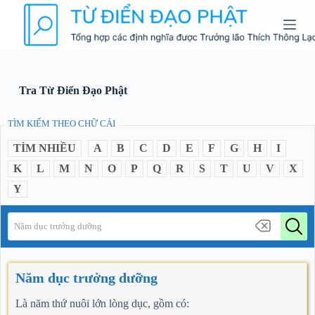
S
k
i
p
t
o
c
Tra Từ Điển Đạo Phật
o
n
TÌM KIẾM THEO CHỮ CÁI
t
e
TÌM NHIỀU
A
B
C
D
E
F
G
H
I
n
t
K
L
M
N
O
P
Q
R
S
T
U
V
X
Y
Năm dục trưởng dưỡng
là năm thứ nuôi lớn lòng dục, gồm có: